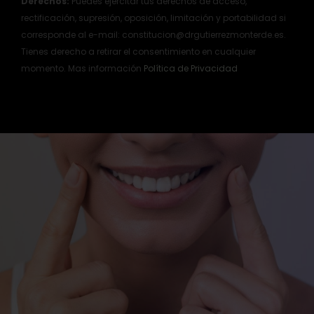
Derechos:
Puedes ejercitar tus derechos de acceso,
rectificación, supresión, oposición, limitación y portabilidad si
corresponde al e-mail: constitucion@drgutierrezmonterde.es.
Tienes derecho a retirar el consentimiento en cualquier
momento. Mas información
Política de Privacidad