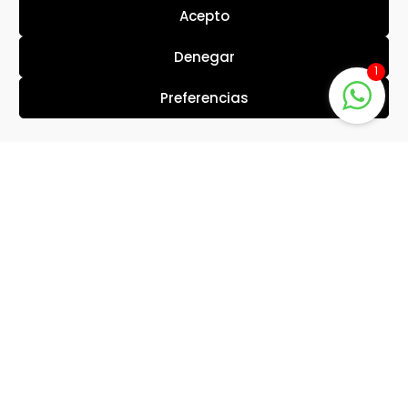
Acepto
Denegar
1
Preferencias
Dr. Gutiérrez CONSTITUCIÓN
Avda. de la Constitución, 38
46009 Valencia
Tel. 963 264 500 · M. 695 167 495
valencia@drgutierrezmonterde.es