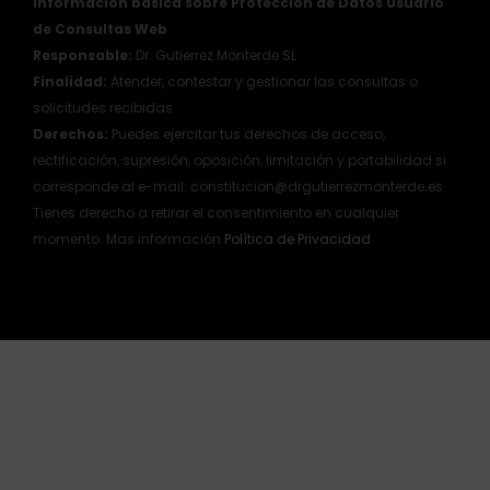
Información básica sobre Protección de Datos Usuario
de Consultas Web
Responsable:
Dr. Gutierrez Monterde SL
Finalidad:
Atender, contestar y gestionar las consultas o
solicitudes recibidas
Derechos:
Puedes ejercitar tus derechos de acceso,
rectificación, supresión, oposición, limitación y portabilidad si
corresponde al e-mail: constitucion@drgutierrezmonterde.es.
Tienes derecho a retirar el consentimiento en cualquier
momento. Mas información
Política de Privacidad